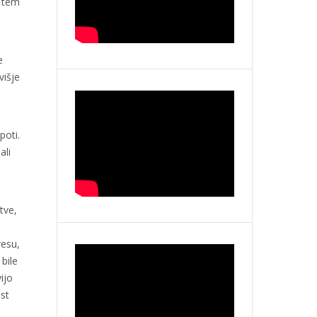
s tem
e
višje
poti.
ali
tve,
resu,
 bile
ijo
ost