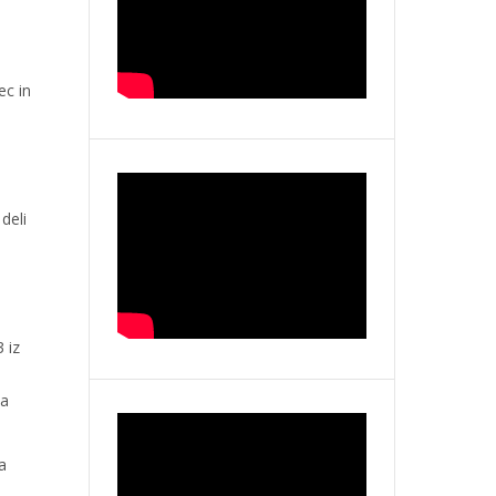
ec in
deli
 iz
la
a