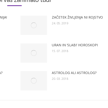
IJA!
ZAČETEK ŽIVLJENJA NI ROJSTVO
24. 05. 2019
URAN IN ‘SLABI’ HOROSKOPI
15. 07. 2018
A?
ASTROLOG ALI ASTROLOG?
20. 03. 2018