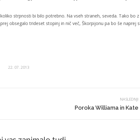
koliko strpnosti bi bilo potrebno. Na vseh straneh, seveda. Tako bo z
j obsegalo trideset stopinj in nič več, Škorpijonu pa bo še naprej sl
22. 07. 2013
NASLEDNJI
Naslednji
Poroka Williama in Kate
prispevek:
i vas zanimalo tudi