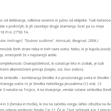
o od deklinacije, odklona severno in južno od ekliptike. Tudi Kačenos
dar v področjih, ki jih zasedajo druga znamenja. Sicer pa so meje
8 PI in 21°00 TA.
ndar Imširagić: “Stubovi sudbine”, AstroLab, Beograd, 2006.)
nožek štirih strani neba in treh ravni sveta. Nebo, ki je kupola (svod) 
, omenjenih že v najstarejši antiki.
ompleksnosti. Dvanajstdelnost, ki označuje leto in zodiak, je tudi
emi alkimističnimi principi (žveplo, sol, živo srebro).
ki simboliki – kombinacija številke 4 iz prostorskega sveta in številke 3
končanega sveta: to je številka nebeškega Jeruzalema (12 vrat, 12
 3 nanaša na Trojico, 4 na stvarjenje, vendar ostane simbolika števi
in 3 (ženska in moški), ki sta na začetku vsega, lahko združita na dv
 odvisni vrednosti števila 7 in 12. Če je 7 kot seštevek 4 in 3 princip