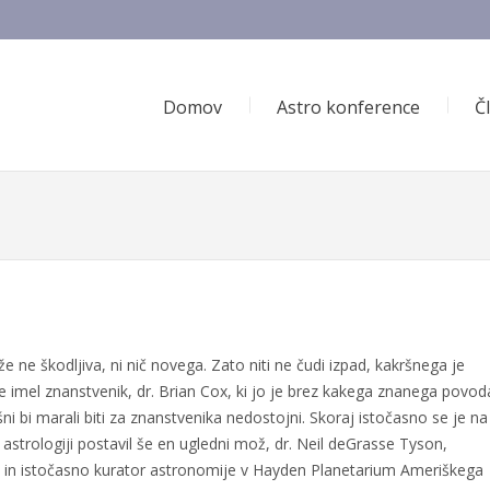
Domov
Astro konference
Č
e ne škodljiva, ni nič novega. Zato niti ne čudi izpad, kakršnega je
e imel znanstvenik, dr. Brian Cox, ki jo je brez kakega znanega povod
šni bi marali biti za znanstvenika nedostojni. Skoraj istočasno se je na
oti astrologiji postavil še en ugledni mož, dr. Neil deGrasse Tyson,
ton in istočasno kurator astronomije v Hayden Planetarium Ameriškega