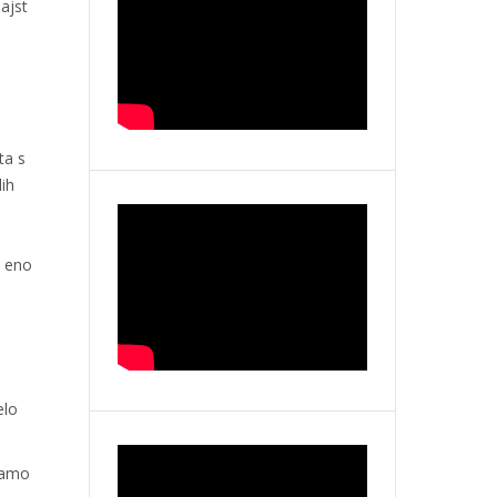
ajst
ta s
lih
a eno
elo
 samo