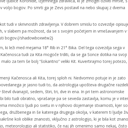
ve ljubice Koronide, izjemnega zdravilca, ki je zmogel oživiti mrtve, 
e v voljo bogov. Po smrti ga je Zevs postavil na nebo skupaj z dvema
ot tudi v skrivnostih zdravljenja. V dobrem smislu to ozvezdje opisuj
ih, v slabem pa možnost, da se s svojim početjem in vmešavanjem v 
losti bogov.{/shadowboxwtw2}
, ki leži med mejama 18° Rib in 21° Bika. Del tega ozvezdja sega v
 Kačenosca tudi za Kita mogoče trditi, da se ga Sonce dotika na svoji 
 malo za tem še bolj “šokantno” veliki Kit. Kuvertirajmo torej potezo, 
menji Kačenosca ali Kita, torej sploh ni. Nedvomno potuje in je zato
povedanega je jasno tudi to, da astrologija upošteva drugačne razdeli
števil dvanajst, sedem, štiri, tri, dve in ena. In pri tem astronomske
bi bilo tudi obratno, vprašanje pa se seveda zastavlja, komu je v inte
vnema množico ljudi po svetu in v njihovo dojemanje stvarnosti, kjer so
nega, družbenega in še katerega drugega okolja, v katerem ti ljudje živ
kršne koli oblike znanosti, vključno z astrologijo, ki je bila kot znan
ijo, meteorologijo ali statistiko, če naj jih omenimo samo nekaj, čisto