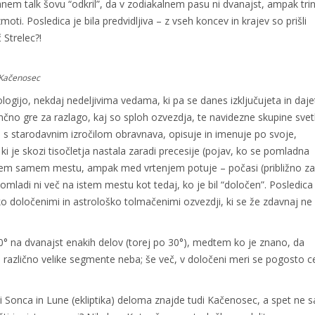
em talk šovu “odkril”, da v zodiakalnem pasu ni dvanajst, ampak trin
ti. Posledica je bila predvidljiva – z vseh koncev in krajev so prišli
 Strelec?!
 Kačenosec
logijo, nekdaj nedeljivima vedama, ki pa se danes izključujeta in daje
nčno gre za razlago, kaj so sploh ozvezdja, te navidezne skupine svet
 s starodavnim izročilom obravnava, opisuje in imenuje po svoje,
ki je skozi tisočletja nastala zaradi precesije (pojav, ko se pomladna
a enem samem mestu, ampak med vrtenjem potuje – počasi (približno z
omladi ni več na istem mestu kot tedaj, ko je bil “določen”. Posledica
o določenimi in astrološko tolmačenimi ozvezdji, ki se že zdavnaj ne
 360° na dvanajst enakih delov (torej po 30°), medtem ko je znano, da
azlično velike segmente neba; še več, v določeni meri se pogosto c
i Sonca in Lune (ekliptika) deloma znajde tudi Kačenosec, a spet ne