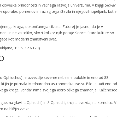
človeške prihodnosti in večnega razvoja univerzuma. V knjigi
Slovar
v uporabe, pomenov in razlag tega števila in njegovih izpeljank, kot 
enjenega kroga, dokončanega ciklusa. Zatorej je jasno, da je v
j in ne za toliko, skozi kolikor njih potuje Sonce. Stare kulture so
gače kot moderni znanstveni svet.
jubljana, 1995, 127-128)
O
ko Ophiuchus) je ozvezdje severne nebesne poloble in eno od 88
 ki jih je priznala Mednarodna astronomska zveza. Bilo je tudi eno od
alskega kroga, vendar nima svojega astrološkega znamenja. Kačenosec
gue, na glavi; α Ophiuchi) in λ Ophiuchi, trojna zvezda, na komolcu. V
 najbližjih zvezd.