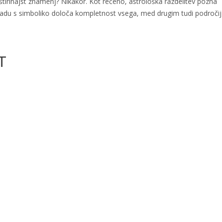
štirinajst znamenj? Nikakor. Kot rečeno, astrološka razdelitev pozna
 skladu s simboliko določa kompletnost vsega, med drugim tudi področij
T