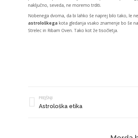
naključno, seveda, ne moremo trditi.
Nobenega dvoma, da bi lahko še naprej bilo tako, le ne
astrološkega
kota gledanja vsako znamenje bo še napre
Strelec in Ribam Oven. Tako kot že tisočletja.
Post
PREJŠNJI
navigation
Prejšnji
Astrološka etika
prispevek:
Morda b