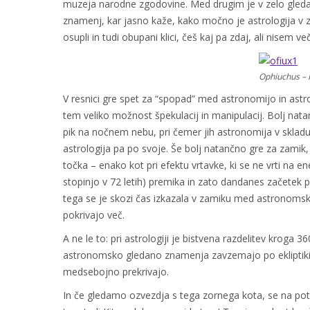
muzeja narodne zgodovine. Med drugim je v zelo gledan
znamenj, kar jasno kaže, kako močno je astrologija v zmo
osupli in tudi obupani klici, češ kaj pa zdaj, ali nisem več
Ophiuchus –
V resnici gre spet za “spopad” med astronomijo in astro
tem veliko možnost špekulacij in manipulacij. Bolj nata
pik na nočnem nebu, pri čemer jih astronomija v skladu
astrologija pa po svoje. Še bolj natančno gre za zamik, 
točka – enako kot pri efektu vrtavke, ki se ne vrti n
stopinjo v 72 letih) premika in zato dandanes začetek p
tega se je skozi čas izkazala v zamiku med astronomsk
pokrivajo več.
A ne le to: pri astrologiji je bistvena razdelitev kroga
astronomsko gledano znamenja zavzemajo po ekliptiki r
medsebojno prekrivajo.
In če gledamo ozvezdja s tega zornega kota, se na pot