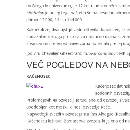
moškega in univerzuma, je 12 kot njun zmnožek simbol 
simbolov
je poleg tega naštetih še na desetine primero
primer 12.000, 144 in 144.000.
Kakorkoli že, dvanajst je vedno število dopolnitve, skl
zodiakalnem krogu prostora za natančno dvanajst znamen
stvarstvo in urejenost univerzuma dojemala precej dru
(po viru Chevalier-Gheerbrant:
“Slovar simbolov”
, MK L
VEČ POGLEDOV NA NEB
KAČENOSEC
Kačenosec (latins
sodobnih ozvezdij,
Ptolomejevih 48 ozvezdij. Je tudi eno od ozvezdij živ
upodobljen kot moški, ki nosi ozvezdje Kače.
Najsvetlejši zvezdi v ozvezdju sta Ras Alhague (Rasalha
Kačenoscu leži tudi Barnardova zvezda, ki je ena od nam