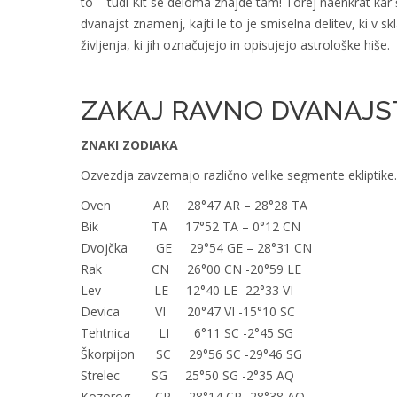
to – tudi Kit se deloma znajde tam! Torej naenkrat kar 
dvanajst znamenj, kajti le to je smiselna delitev, ki v
življenja, ki jih označujejo in opisujejo astrološke hiše.
ZAKAJ RAVNO DVANAJS
ZNAKI ZODIAKA
Ozvezdja zavzemajo različno velike segmente ekliptike.
Oven AR 28°47 AR – 28°28 TA
Bik TA 17°52 TA – 0°12 CN
Dvojčka GE 29°54 GE – 28°31 CN
Rak CN 26°00 CN -20°59 LE
Lev LE 12°40 LE -22°33 VI
Devica VI 20°47 VI -15°10 SC
Tehtnica LI 6°11 SC -2°45 SG
Škorpijon SC 29°56 SC -29°46 SG
Strelec SG 25°50 SG -2°35 AQ
Kozorog CP 28°14 CP -28°38 AQ