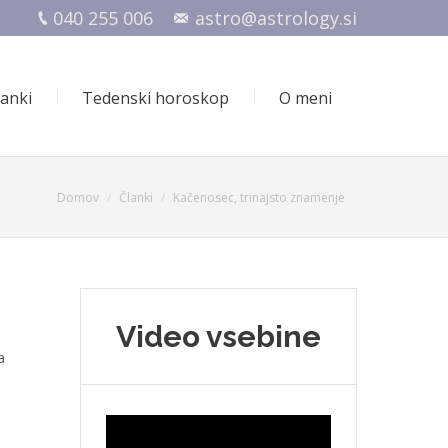
040 255 006
astro@astrology.si
lanki
Tedenski horoskop
O meni
You are here:
Domov
Članki
Kačenosec, trinajsto znamenje
Video vsebine
a