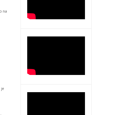
so na
 je