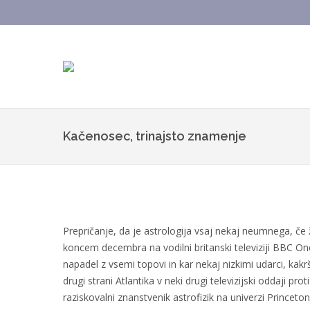
Kačenosec, trinajsto znamenje
Prepričanje, da je astrologija vsaj nekaj neumnega, če ž
koncem decembra na vodilni britanski televiziji BBC On
napadel z vsemi topovi in kar nekaj nizkimi udarci, kakr
drugi strani Atlantika v neki drugi televizijski oddaji pr
raziskovalni znanstvenik astrofizik na univerzi Prince