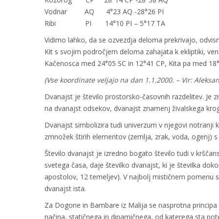
Vodnar AQ 4°23 AQ -28°26 PI
Ribi PI 14°10 PI – 5°17 TA
Vidimo lahko, da se ozvezdja deloma prekrivajo, odvisn
Kit s svojim področjem deloma zahajata k ekliptiki, ven
Kačenosca med 24°05 SC in 12°41 CP, Kita pa med 18°1
(Vse koordinate veljajo na dan 1.1.2000. – Vir: Aleksa
Dvanajst je število prostorsko-časovnih razdelitev. Je zm
na dvanajst odsekov, dvanajst znamenj živalskega kroga
Dvanajst simbolizira tudi univerzum v njegovi notranji k
zmnožek štirih elementov (zemlja, zrak, voda, ogenj) s tr
Število dvanajst je izredno bogato število tudi v krščans
svetega časa, daje številko dvanajst, ki je številka do
apostolov, 12 temeljev). V najbolj mističnem pomenu se
dvanajst ista.
Za Dogone in Bambare iz Malija se nasprotna principa 4 
načina, statičnega in dinamičnega, od katerega sta potem