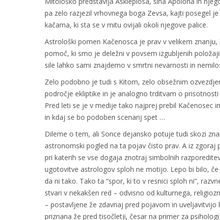
Mitološko predstavlja Asklepiosa, sina Apolona in njego
pa zelo razjezil vrhovnega boga Zevsa, kajti posegel j
kačama, ki sta se v mitu ovijali okoli njegove palice.
Astrološki pomen Kačenosca je prav v velikem znanju, k
pomoč, ki smo je deležni v povsem izgubljenih položaj
sile lahko sami znajdemo v smrtni nevarnosti in nemi
Zelo podobno je tudi s Kitom, zelo obsežnim ozvezdjem
področje ekliptike in je analogno trditvam o prisotnosti
Pred leti se je v medije tako najprej prebil Kačenosec in
in kdaj se bo podoben scenarij spet …
Dileme o tem, ali Sonce dejansko potuje tudi skozi zna
astronomski pogled na ta pojav čisto prav. A iz zgoraj 
pri katerih se vse dogaja znotraj simbolnih razporeditev 
ugotovitve astrologov sploh ne motijo. Lepo bi bilo, če 
da ni tako. Tako ta “spor, ki to v resnici sploh ni”, raz
stvari v nekakšen red – odvisno od kulturnega, religioz
– postavljene že zdavnaj pred pojavom in uveljavitvijo ka
priznana že pred tisočletji, česar na primer za psiholog