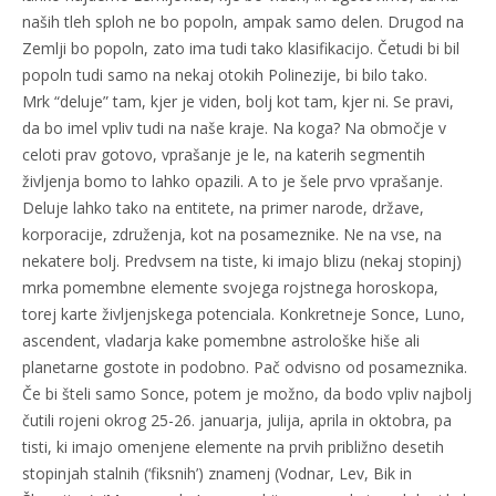
naših tleh sploh ne bo popoln, ampak samo delen. Drugod na
Zemlji bo popoln, zato ima tudi tako klasifikacijo. Četudi bi bil
popoln tudi samo na nekaj otokih Polinezije, bi bilo tako.
Mrk “deluje” tam, kjer je viden, bolj kot tam, kjer ni. Se pravi,
da bo imel vpliv tudi na naše kraje. Na koga? Na območje v
celoti prav gotovo, vprašanje je le, na katerih segmentih
življenja bomo to lahko opazili. A to je šele prvo vprašanje.
Deluje lahko tako na entitete, na primer narode, države,
korporacije, združenja, kot na posameznike. Ne na vse, na
nekatere bolj. Predvsem na tiste, ki imajo blizu (nekaj stopinj)
mrka pomembne elemente svojega rojstnega horoskopa,
torej karte življenjskega potenciala. Konkretneje Sonce, Luno,
ascendent, vladarja kake pomembne astrološke hiše ali
planetarne gostote in podobno. Pač odvisno od posameznika.
Če bi šteli samo Sonce, potem je možno, da bodo vpliv najbolj
čutili rojeni okrog 25-26. januarja, julija, aprila in oktobra, pa
tisti, ki imajo omenjene elemente na prvih približno desetih
stopinjah stalnih (‘fiksnih’) znamenj (Vodnar, Lev, Bik in