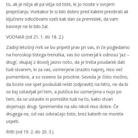
to, ali je nižja ali pa višja od tiste, ki jo nosite v svojem
prepričanju. Vsekakor bi si bilo dobro pred kakimi preobrati ali
ključnimi odločitvami vzeti kak dan za premislek, da vam
kasneje ne bi bilo žal.
VODNAR (od 21. 1. do 18. 2.)
Zadnji letošnji mrk se bo pripetil prav pri vas, in če pogledamo
na horoskop tistega trenutka, vas bo usmerjal k odnosu ‘jaz –
drugi’, skupaj z dovolj jasno noto, da je treba poudarek dati
tudi stvarem, ki za vas, usmerjene izrazito naprej, niso več
pomembne, a so vseeno še prisotne. Seveda je čisto možno,
da boste vse spet poskušali rešiti (odpraviti) na hitro, ne da bi
se kaj ustavljali pri tem, a puščica bo usmerjena v nujo po
tem, da se ustavite in pomislite tudi na to, kako stvari
dojemajo drugi. Spremembe na silo nikoli niso dobre. Če
drugega ne, od vas odvračajo tiste, brez katerih ne morete
uspeti.
RIBI (od 19. 2. do 20. 3.)