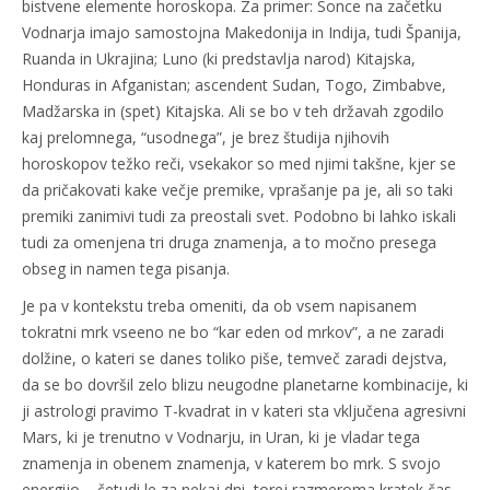
bistvene elemente horoskopa. Za primer: Sonce na začetku
Vodnarja imajo samostojna Makedonija in Indija, tudi Španija,
Ruanda in Ukrajina; Luno (ki predstavlja narod) Kitajska,
Honduras in Afganistan; ascendent Sudan, Togo, Zimbabve,
Madžarska in (spet) Kitajska. Ali se bo v teh državah zgodilo
kaj prelomnega, “usodnega”, je brez študija njihovih
horoskopov težko reči, vsekakor so med njimi takšne, kjer se
da pričakovati kake večje premike, vprašanje pa je, ali so taki
premiki zanimivi tudi za preostali svet. Podobno bi lahko iskali
tudi za omenjena tri druga znamenja, a to močno presega
obseg in namen tega pisanja.
Je pa v kontekstu treba omeniti, da ob vsem napisanem
tokratni mrk vseeno ne bo “kar eden od mrkov”, a ne zaradi
dolžine, o kateri se danes toliko piše, temveč zaradi dejstva,
da se bo dovršil zelo blizu neugodne planetarne kombinacije, ki
ji astrologi pravimo T-kvadrat in v kateri sta vključena agresivni
Mars, ki je trenutno v Vodnarju, in Uran, ki je vladar tega
znamenja in obenem znamenja, v katerem bo mrk. S svojo
energijo – četudi le za nekaj dni, torej razmeroma kratek čas –