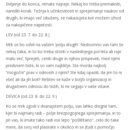
življenje do konca, nimate najraje. Nekaj bo treba premakniti,
narediti korak. Težnja k učinkovitosti in sprejemanje naukov od
drugih, ki imajo več izkušenj, se nakazujeta kot možem izhod
za nakopičene napetosti.
LEV (od 23. 7. do 22. 8.)
Mrk se bo odvil na vašem ‘polju drugih’. Nedvomno vas tam še
nekaj čaka, in to bo treba storiti v naslednjega pol leta ali raje
malo več. Sprejeti, ceniti druge in njihov prispevek, med njimi
predvsem tiste, ki so vam najbližje. Ste morda najbolj
“mogočni” prav v odnosih z njimi? Ste kdaj opazili, da jim to ni
všeč ali da jih boli? Rešitev se kaže v boljši organizaciji in
drugačnem odnosu do tistih, ki ne segajo v vaše višave.
DEVICA (od 23. 8. do 22. 9.)
Ko se mrk zgodi v dvanajstem polju, vas lahko dregne tam,
kjer bi najmanj radi – polje brezpogojnega sprejemanja, in to
pri vas, ki imate tako radi vse lepo “pošlihtano”, celo do take
mere, da svoj red plasirate v okolico in se (tudi s pomočjo