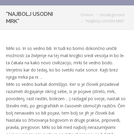
“NAJBOLJ USODNI
You are here:
Domov
Uncategorized
MRK”
“NAJBOLJ USODNI MRK”
Mrki so. In so vedno bili. In tudi ko bomo dokončno uničili
možnosti za življenje na tej mali kroglici sredi vesolja in bo le-
ta čakala na kako novo civilizacijo, mrki še vedno bodo.
Verjetno kar do tedaj, ko bo svetilo naše sonce. Kajti brez
njega mrka pa ni …
Mrki so vedno burkali domišljijo. Ker si je človek prizadeval
razumeti dogajanje okrog sebe, si je pojave (strelo, mrk,
povodenj, rast rastlin, bolezen …) razlagal po svoje, nastali so
številni miti, po geografskih in časovnih območjih različni. Čim
bolj nenavadni so bili pojavi, tem bolj se jih je človek bal.
Nastala so žrtvovanja bogovom in druge prakse, pripovedi,
pravila, pregovori. Mrki so bili med najbolj nerazumljivimi