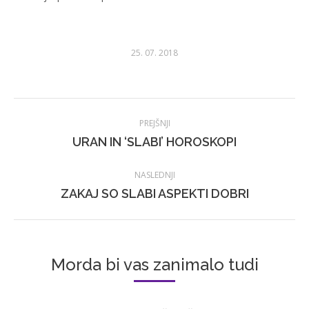
25. 07. 2018
Post
PREJŠNJI
navigation
Prejšnji
URAN IN ‘SLABI’ HOROSKOPI
prispevek:
NASLEDNJI
Naslednji
ZAKAJ SO SLABI ASPEKTI DOBRI
prispevek:
Morda bi vas zanimalo tudi