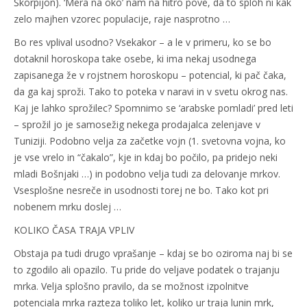
Škorpijon). ‘Mera na oko’ nam na hitro pove, da to sploh ni kak
zelo majhen vzorec populacije, raje nasprotno …
Bo res vplival usodno? Vsekakor – a le v primeru, ko se bo
dotaknil horoskopa take osebe, ki ima nekaj usodnega
zapisanega že v rojstnem horoskopu – potencial, ki pač čaka,
da ga kaj sproži. Tako to poteka v naravi in v svetu okrog nas.
Kaj je lahko sprožilec? Spomnimo se ‘arabske pomladi’ pred leti
– sprožil jo je samosežig nekega prodajalca zelenjave v
Tuniziji. Podobno velja za začetke vojn (1. svetovna vojna, ko
je vse vrelo in “čakalo”, kje in kdaj bo počilo, pa pridejo neki
mladi Bošnjaki …) in podobno velja tudi za delovanje mrkov.
Vsesplošne nesreče in usodnosti torej ne bo. Tako kot pri
nobenem mrku doslej …
KOLIKO ČASA TRAJA VPLIV
Obstaja pa tudi drugo vprašanje – kdaj se bo oziroma naj bi se
to zgodilo ali opazilo. Tu pride do veljave podatek o trajanju
mrka. Velja splošno pravilo, da se možnost izpolnitve
potenciala mrka razteza toliko let, koliko ur traja lunin mrk,