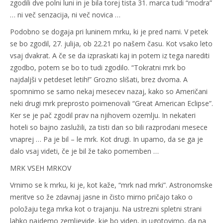
zgodili dve polni luni in je bila torej tista 31. marca tudi “modra”
… ni več senzacija, ni več novica …
Podobno se dogaja pri luninem mrku, ki je pred nami. V petek
se bo zgodil, 27. julija, ob 22.21 po našem času. Kot vsako leto
vsaj dvakrat. A če se da izpraskati kaj in potem iz tega narediti
zgodbo, potem se bo to tudi zgodilo. “Tokratni mrk bo
najdaljši v petdeset letih!” Grozno slišati, brez dvoma. A
spomnimo se samo nekaj mesecev nazaj, kako so Američani
neki drugi mrk preprosto poimenovali “Great American Eclipse”.
Ker se je pač zgodil prav na njihovem ozemlju. In nekateri
hoteli so bajno zaslužili, za tisti dan so bili razprodani mesece
vnaprej … Pa je bil – le mrk. Kot drugi. In upamo, da se ga je
dalo vsaj videti, če je bil že tako pomemben …
MRK VSEH MRKOV
Vrnimo se k mrku, ki je, kot kaže, “mrk nad mrki”. Astronomske
meritve so že zdavnaj jasne in čisto mirno pričajo tako o
položaju tega mrka kot o trajanju. Na ustrezni spletni strani
lahko najdemo zemljevide, kje bo viden, in ugotovimo, da na