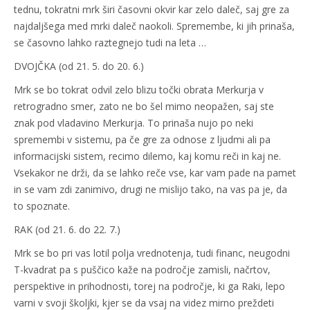
tednu, tokratni mrk širi časovni okvir kar zelo daleč, saj gre za
najdaljšega med mrki daleč naokoli. Spremembe, ki jih prinaša,
se časovno lahko raztegnejo tudi na leta …
DVOJČKA (od 21. 5. do 20. 6.)
Mrk se bo tokrat odvil zelo blizu točki obrata Merkurja v
retrogradno smer, zato ne bo šel mimo neopažen, saj ste
znak pod vladavino Merkurja. To prinaša nujo po neki
spremembi v sistemu, pa če gre za odnose z ljudmi ali pa
informacijski sistem, recimo dilemo, kaj komu reči in kaj ne.
Vsekakor ne drži, da se lahko reče vse, kar vam pade na pamet
in se vam zdi zanimivo, drugi ne mislijo tako, na vas pa je, da
to spoznate.
RAK (od 21. 6. do 22. 7.)
Mrk se bo pri vas lotil polja vrednotenja, tudi financ, neugodni
T-kvadrat pa s puščico kaže na področje zamisli, načrtov,
perspektive in prihodnosti, torej na področje, ki ga Raki, lepo
varni v svoji školjki, kjer se da vsaj na videz mirno preždeti