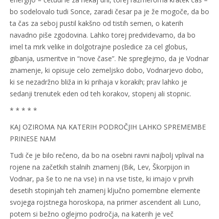
bo sodelovalo tudi Sonce, zaradi česar pa je že mogoče, da bo
ta čas za seboj pustil kakšno od tistih semen, o katerih
navadno piše zgodovina. Lahko torej predvidevamo, da bo
imel ta mrk velike in dolgotrajne posledice za cel globus,
gibanja, usmeritve in “nove čase”. Ne spreglejmo, da je Vodnar
znamenje, ki opisuje celo zemeljsko dobo, Vodnarjevo dobo,
ki se nezadržno bliža in ki prihaja v korakih; prav lahko je
sedanji trenutek eden od teh korakov, stopenj ali stopnic.
* * * * *
KAJ OZIROMA NA KATERIH PODROČJIH LAHKO SPREMEMBE
PRINESE NAM
Tudi če je bilo rečeno, da bo na osebni ravni najbolj vplival na
rojene na začetkih stalnih znamenj (Bik, Lev, Škorpijon in
Vodnar, pa še to ne na vse) in na vse tiste, ki imajo v prvih
desetih stopinjah teh znamenj ključno pomembne elemente
svojega rojstnega horoskopa, na primer ascendent ali Luno,
potem si bežno oglejmo področja, na katerih je več