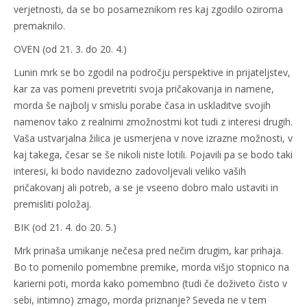
verjetnosti, da se bo posameznikom res kaj zgodilo oziroma
premaknilo.
OVEN (od 21. 3. do 20. 4.)
Lunin mrk se bo zgodil na področju perspektive in prijateljstev,
kar za vas pomeni prevetriti svoja pričakovanja in namene,
morda še najbolj v smislu porabe časa in uskladitve svojih
namenov tako z realnimi zmožnostmi kot tudi z interesi drugih.
Vaša ustvarjalna žilica je usmerjena v nove izrazne možnosti, v
kaj takega, česar se še nikoli niste lotili. Pojavili pa se bodo taki
interesi, ki bodo navidezno zadovoljevali veliko vaših
pričakovanj ali potreb, a se je vseeno dobro malo ustaviti in
premisliti položaj.
BIK (od 21. 4. do 20. 5.)
Mrk prinaša umikanje nečesa pred nečim drugim, kar prihaja.
Bo to pomenilo pomembne premike, morda višjo stopnico na
karierni poti, morda kako pomembno (tudi če doživeto čisto v
sebi, intimno) zmago, morda priznanje? Seveda ne v tem