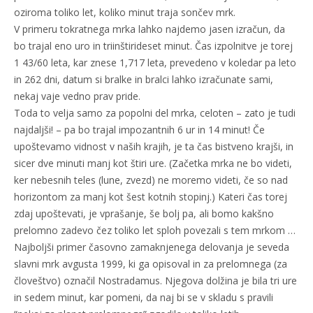
oziroma toliko let, koliko minut traja sončev mrk.
V primeru tokratnega mrka lahko najdemo jasen izračun, da
bo trajal eno uro in triinštirideset minut. Čas izpolnitve je torej
1 43/60 leta, kar znese 1,717 leta, prevedeno v koledar pa leto
in 262 dni, datum si bralke in bralci lahko izračunate sami,
nekaj vaje vedno prav pride.
Toda to velja samo za popolni del mrka, celoten – zato je tudi
najdaljši! – pa bo trajal impozantnih 6 ur in 14 minut! Če
upoštevamo vidnost v naših krajih, je ta čas bistveno krajši, in
sicer dve minuti manj kot štiri ure. (Začetka mrka ne bo videti,
ker nebesnih teles (lune, zvezd) ne moremo videti, če so nad
horizontom za manj kot šest kotnih stopinj.) Kateri čas torej
zdaj upoštevati, je vprašanje, še bolj pa, ali bomo kakšno
prelomno zadevo čez toliko let sploh povezali s tem mrkom …
Najboljši primer časovno zamaknjenega delovanja je seveda
slavni mrk avgusta 1999, ki ga opisoval in za prelomnega (za
človeštvo) označil Nostradamus. Njegova dolžina je bila tri ure
in sedem minut, kar pomeni, da naj bi se v skladu s pravili