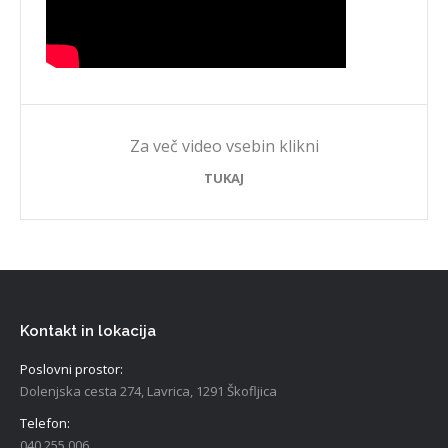
Za več video vsebin klikni
TUKAJ
Kontakt in lokacija
Poslovni prostor:
Dolenjska cesta 274, Lavrica, 1291 Škofljica
Telefon:
040 255 006