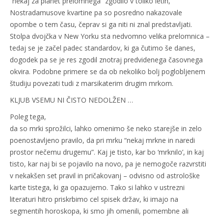
“nekaj za planet prelomnega” zgodilo v toliko letih,
Nostradamusove kvartine pa so posredno nakazovale
opombe o tem času, čeprav si ga niti ni znal predstavljati.
Stolpa dvojčka v New Yorku sta nedvomno velika prelomnica –
tedaj se je začel padec standardov, ki ga čutimo še danes,
dogodek pa se je res zgodil znotraj predvidenega časovnega
okvira. Podobne primere se da ob nekoliko bolj poglobljenem
študiju povezati tudi z marsikaterim drugim mrkom.
KLJUB VSEMU NI ČISTO NEDOLŽEN …
Poleg tega,
da so mrki sprožilci, lahko omenimo še neko starejše in zelo
poenostavljeno pravilo, da pri mrku “nekaj mrkne in naredi
prostor nečemu drugemu”. Kaj je tisto, kar bo ‘mrknilo’, in kaj
tisto, kar naj bi se pojavilo na novo, pa je nemogoče razvrstiti
v nekakšen set pravil in pričakovanj – odvisno od astrološke
karte tistega, ki ga opazujemo. Tako si lahko v ustrezni
literaturi hitro priskrbimo cel spisek držav, ki imajo na
segmentih horoskopa, ki smo jih omenili, pomembne ali