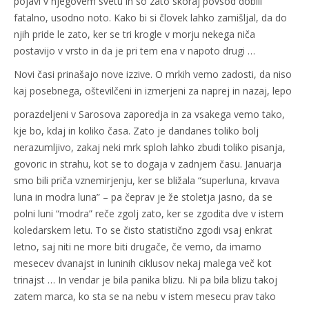
pojavi v njegovem svetu in so zato skoraj povsod dobili
fatalno, usodno noto. Kako bi si človek lahko zamišljal, da do
njih pride le zato, ker se tri krogle v morju nekega niča
postavijo v vrsto in da je pri tem ena v napoto drugi …
Novi časi prinašajo nove izzive. O mrkih vemo zadosti, da niso
kaj posebnega, oštevilčeni in izmerjeni za naprej in nazaj, lepo
porazdeljeni v Sarosova zaporedja in za vsakega vemo tako,
kje bo, kdaj in koliko časa. Zato je dandanes toliko bolj
nerazumljivo, zakaj neki mrk sploh lahko zbudi toliko pisanja,
govoric in strahu, kot se to dogaja v zadnjem času. Januarja
smo bili priča vznemirjenju, ker se bližala “superluna, krvava
luna in modra luna” – pa čeprav je že stoletja jasno, da se
polni luni “modra” reče zgolj zato, ker se zgodita dve v istem
koledarskem letu. To se čisto statistično zgodi vsaj enkrat
letno, saj niti ne more biti drugače, če vemo, da imamo
mesecev dvanajst in luninih ciklusov nekaj malega več kot
trinajst … In vendar je bila panika blizu. Ni pa bila blizu takoj
zatem marca, ko sta se na nebu v istem mesecu prav tako