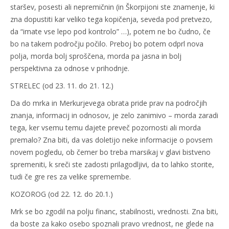
staršev, posesti ali nepremičnin (in Škorpijoni ste znamenje, ki
zna dopustiti kar veliko tega kopičenja, seveda pod pretvezo,
da “imate vse lepo pod kontrolo” …), potem ne bo čudno, če
bo na takem področju počilo. Preboj bo potem odprl nova
polja, morda bolj sproščena, morda pa jasna in bolj
perspektivna za odnose v prihodnje.
STRELEC (od 23. 11. do 21. 12.)
Da do mrka in Merkurjevega obrata pride prav na področjih
znanja, informacij in odnosov, je zelo zanimivo – morda zaradi
tega, ker vsemu temu dajete preveč pozornosti ali morda
premalo? Zna biti, da vas doletijo neke informacije o povsem
novem pogledu, ob čemer bo treba marsikaj v glavi bistveno
spremeniti, k sreči ste zadosti prilagodljivi, da to lahko storite,
tudi če gre res za velike spremembe.
KOZOROG (od 22. 12. do 20.1.)
Mrk se bo zgodil na polju financ, stabilnosti, vrednosti. Zna biti,
da boste za kako osebo spoznali pravo vrednost, ne glede na