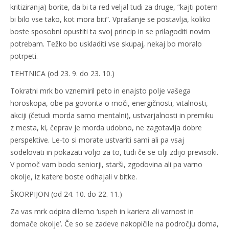
kritiziranja) borite, da bi ta red veljal tudi za druge, “kajti potem
bi bilo vse tako, kot mora biti”. Vprašanje se postavlja, koliko
boste sposobni opustiti ta svoj princip in se prilagoditi novim
potrebam. Težko bo uskladiti vse skupaj, nekaj bo moralo
potrpeti.
TEHTNICA (od 23. 9. do 23. 10.)
Tokratni mrk bo vznemiril peto in enajsto polje vašega
horoskopa, obe pa govorita o moči, energičnosti, vitalnosti,
akciji (četudi morda samo mentalni), ustvarjalnosti in premiku
z mesta, ki, čeprav je morda udobno, ne zagotavlja dobre
perspektive. Le-to si morate ustvariti sami ali pa vsaj
sodelovati in pokazati voljo za to, tudi če se cilji zdijo previsoki.
V pomoč vam bodo seniorji, starši, zgodovina ali pa varno
okolje, iz katere boste odhajali v bitke.
ŠKORPIJON (od 24. 10. do 22. 11.)
Za vas mrk odpira dilemo ‘uspeh in kariera ali varnost in
domače okolje’. Če so se zadeve nakopičile na področju doma,