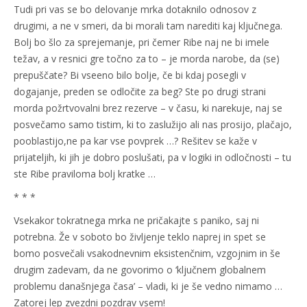
Tudi pri vas se bo delovanje mrka dotaknilo odnosov z
drugimi, a ne v smeri, da bi morali tam narediti kaj ključnega.
Bolj bo šlo za sprejemanje, pri čemer Ribe naj ne bi imele
težav, a v resnici gre točno za to – je morda narobe, da (se)
prepuščate? Bi vseeno bilo bolje, če bi kdaj posegli v
dogajanje, preden se odločite za beg? Ste po drugi strani
morda požrtvovalni brez rezerve – v času, ki narekuje, naj se
posvečamo samo tistim, ki to zaslužijo ali nas prosijo, plačajo,
pooblastijo,ne pa kar vse povprek …? Rešitev se kaže v
prijateljih, ki jih je dobro poslušati, pa v logiki in odločnosti – tu
ste Ribe praviloma bolj kratke …
* * *
Vsekakor tokratnega mrka ne pričakajte s paniko, saj ni
potrebna. Že v soboto bo življenje teklo naprej in spet se
bomo posvečali vsakodnevnim eksistenčnim, vzgojnim in še
drugim zadevam, da ne govorimo o ‘ključnem globalnem
problemu današnjega časa’ – vladi, ki je še vedno nimamo …
Zatorej lep zvezdni pozdrav vsem!