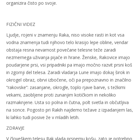
organizira čisto po svoje.
FIZIČNI VIDEZ
Ljudje, rojeni v znamenju Raka, niso visoke rasti in kot vsa
vodna znamenja tudi njihovo telo krasijo lepe obline, vendar
obstaja resna nevarnost povečane telesne teže zaradi
nezmernega uživanja pijače in hrane. Ženske, Rakovice imajo
poudarjene prsi, vsi pripadniki pa imajo močno razvit prsni koš
in zgornji del telesa. Zaradi vladarja Lune imajo dokaj širok in
okrogel obraz, obrvi izbočene, oči pa prepoznavno in značilno
“rakovske”: zasanjane, okrogle, toplo rjave barve, s težkimi
vekami, zaobljene proti zunanjim kotičkom in nekoliko
razmaknjene. Usta so polna in čutna, polt svetla in občutljiva
na sonce. Pogosto pri Rakih najdemo težave z izpadanjem las,
ki lahko tudi posive že v mladih letih.
ZDRAVJE
V človeškem telesu Rak vlada prsnemu košu, zato je potrebno