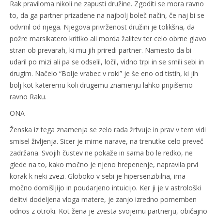
Rak praviloma nikoli ne zapusti družine. Zgoditi se mora ravno
to, da ga partner prizadene na najbolj boleč način, če naj bi se
odvrnil od njega. Njegova privrženost družini je tolikšna, da
požre marsikatero kritiko ali morda žalitev ter celo obrne glavo
stran ob prevarah, ki mu jih priredi partner. Namesto da bi
udaril po mizi ali pa se odselil, ločil, vidno trpi in se smili sebi in
drugim. Načelo “Bolje vrabec v roki” je še eno od tistih, ki jih
bolj kot kateremu koli drugemu znamenju lahko pripišemo
ravno Raku.
ONA
Ženska iz tega znamenja se zelo rada žrtvuje in prav v tem vidi
smisel življenja. Sicer je mirne narave, na trenutke celo preveč
zadržana. Svojih čustev ne pokaže in sama bo le redko, ne
glede na to, kako močno je njeno hrepenenje, napravila prvi
korak k neki zvezi. Globoko v sebi je hipersenzibilna, ima
močno domišljijo in poudarjeno intuicijo. Ker ji je v astrološki
delitvi dodeljena vloga matere, je zanjo izredno pomemben
odnos z otroki. Kot žena je zvesta svojemu partnerju, običajno