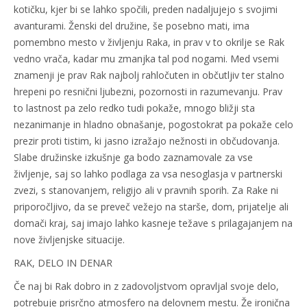
kotičku, kjer bi se lahko spočili, preden nadaljujejo s svojimi
avanturami. Ženski del družine, še posebno mati, ima
pomembno mesto v življenju Raka, in prav v to okrilje se Rak
vedno vrača, kadar mu zmanjka tal pod nogami. Med vsemi
znamenji je prav Rak najbolj rahločuten in občutljiv ter stalno
hrepeni po resnični ljubezni, pozornosti in razumevanju. Prav
to lastnost pa zelo redko tudi pokaže, mnogo bližji sta
nezanimanje in hladno obnašanje, pogostokrat pa pokaže celo
prezir proti tistim, ki jasno izražajo nežnosti in občudovanja.
Slabe družinske izkušnje ga bodo zaznamovale za vse
življenje, saj so lahko podlaga za vsa nesoglasja v partnerski
zvezi, s stanovanjem, religijo ali v pravnih sporih. Za Rake ni
priporočljivo, da se preveč vežejo na starše, dom, prijatelje ali
domači kraj, saj imajo lahko kasneje težave s prilagajanjem na
nove življenjske situacije.
RAK, DELO IN DENAR
Če naj bi Rak dobro in z zadovoljstvom opravljal svoje delo,
potrebuje prisrčno atmosfero na delovnem mestu. Že ironična