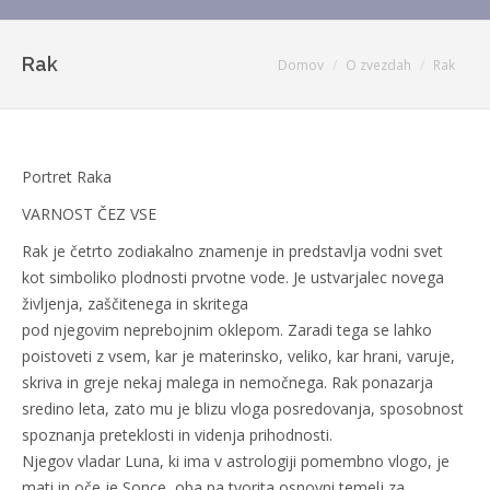
Rak
You are here:
Domov
O zvezdah
Rak
Portret Raka
VARNOST ČEZ VSE
Rak je četrto zodiakalno znamenje in predstavlja vodni svet
kot simboliko plodnosti prvotne vode. Je ustvarjalec novega
življenja, zaščitenega in
skritega
pod njegovim neprebojnim oklepom. Zaradi tega se lahko
poistoveti z vsem, kar je materinsko, veliko, kar hrani, varuje,
skriva in greje nekaj malega in nemočnega. Rak ponazarja
sredino leta, zato mu je blizu vloga posredovanja, sposobnost
spoznanja preteklosti in videnja prihodnosti.
Njegov vladar Luna, ki ima v astrologiji pomembno vlogo, je
mati in oče je Sonce, oba pa tvorita osnovni temelj za