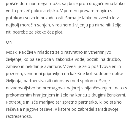
poišče dominantnega moža, saj bi se proti drugačnemu lahko
vedla preveč pokroviteljsko. V primeru prevare reagira s
potokom solza in prizadetosti. Sama je lahko nezvesta le v
najbolj morečih sanjah, v realnem življenju pa nima niti želje
niti potrebe za skoke čez plot.
ON
Moški Rak živi v mladosti zelo razvratno in vznemirljivo
življenje, ko pa se poda v zakonske vode, pozabi na družbo,
zabavo in nekdanje avanture. V zvezi je zelo požrtvovalen in
pozoren, vendar ni pripravljen na kakršne koli sodobne oblike
življenja, partnerstva ali odnosov med spoloma. Svoje
nezadovoljstvo bo premagoval najprej s pijančevanjem, nato s
prekomernim hranjenjem in šele na koncu z drugimi ženskami.
Potrebuje in išče marljivo ter spretno partnerko, ki bo stalno
reševala njegove težave, v katere bo zabredel zaradi svoje
raztresenosti.