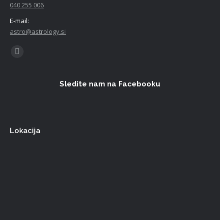
040 255 006
E-mail:
astro@astrology.si
Find us on:
Facebook
Sledite nam na Facebooku
Lokacija