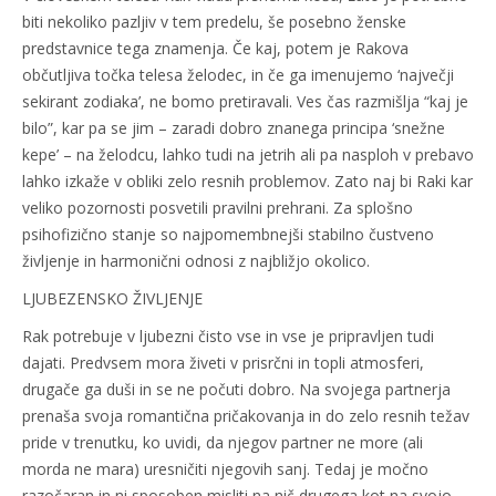
biti nekoliko pazljiv v tem predelu,
še posebno ženske
predstavnice tega znamenja. Če kaj, potem je Rakova
občutljiva točka telesa želodec, in če ga imenujemo ‘največji
sekirant zodiaka’, ne bomo pretiravali. Ves čas razmišlja “kaj je
bilo”, kar pa se jim – zaradi dobro znanega principa ‘snežne
kepe’ – na želodcu, lahko tudi na jetrih ali pa nasploh v prebavo
lahko izkaže v obliki zelo resnih problemov. Zato naj bi Raki kar
veliko pozornosti posvetili pravilni prehrani. Za splošno
psihofizično stanje so najpomembnejši stabilno čustveno
življenje in harmonični odnosi z najbližjo okolico.
LJUBEZENSKO ŽIVLJENJE
Rak potrebuje v ljubezni čisto vse in vse je pripravljen tudi
dajati. Predvsem mora živeti v prisrčni in topli atmosferi,
drugače ga duši in se ne počuti dobro. Na svojega partnerja
prenaša svoja romantična pričakovanja in do zelo resnih težav
pride v trenutku, ko uvidi, da njegov partner ne more (ali
morda ne mara) uresničiti njegovih sanj. Tedaj je močno
razočaran in ni sposoben misliti na nič drugega kot na svojo