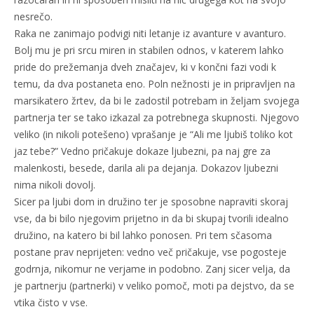
nesrečo.
Raka ne zanimajo podvigi niti letanje iz avanture v avanturo.
Bolj mu je pri srcu miren in stabilen odnos, v katerem lahko
pride do prežemanja dveh značajev, ki v končni fazi vodi k
temu, da dva postaneta eno. Poln nežnosti je in pripravljen na
marsikatero žrtev, da bi le zadostil potrebam in željam svojega
partnerja ter se tako izkazal za potrebnega skupnosti. Njegovo
veliko (in nikoli potešeno) vprašanje je “Ali me ljubiš toliko kot
jaz tebe?” Vedno pričakuje dokaze ljubezni, pa naj gre za
malenkosti, besede, darila ali pa dejanja. Dokazov ljubezni
nima nikoli dovolj.
Sicer pa ljubi dom in družino ter je sposobne napraviti skoraj
vse, da bi bilo njegovim prijetno in da bi skupaj tvorili idealno
družino, na katero bi bil lahko ponosen. Pri tem sčasoma
postane prav neprijeten: vedno več pričakuje, vse pogosteje
godrnja, nikomur ne verjame in podobno. Zanj sicer velja, da
je partnerju (partnerki) v veliko pomoč, moti pa dejstvo, da se
vtika čisto v vse.