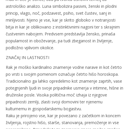
astrološko analizo. Luna simbolizira pasivni, ženski in plodni
princip, vlago, noč, podzavest, psiho, svet čustev, sanj in
minljivosti. Njeno je vse, kar je skrito globoko v notranjosti
bitja in kar je oblikovano z instinktivnimi nagoni ter s skrajnim
čustvenim nabojem. Predvsem predstavlja žensko, prinaša
popularnost in oboževanje, pa tudi zbeganost in življenje,
podložno vplivom okolice.
ZNAČAJ IN LASTNOSTI
Rak je moško kardinalno znamenje vodne narave in kot četrto
po vrsti s svojim pomenom označuje četrto hišo horoskopa.
Tradicionalno ga lahko opredelimo kot znamenje zaprtih, vase
potegnjenih ljudi in svoje pripadnike usmerja v intimne, hišne in
družinske posle. Visoka politična moč izhaja iz njegove
pripadnosti zemlji, zlasti svoji domovini ter njenemu
kulturnemu in gospodarskemu bogastvu.
Raku je prirojeno vse, kar je povezano z začetkom in koncem
življenja, rojstno hišo, starše, stanovanja, premoženje in vse