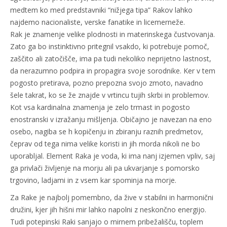
medtem ko med predstavniki “nižjega tipa” Rakov lahko
najdemo nacionaliste, verske fanatike in licemerneže.
Rak je znamenje velike plodnosti in materinskega čustvovanja.
Zato ga bo instinktivno pritegnil vsakdo, ki potrebuje pomoč,
zaščito ali zatočišče, ima pa tudi nekoliko neprijetno lastnost,
da nerazumno podpira in propagira svoje sorodnike. Ker v tem
pogosto pretirava, pozno prepozna svojo zmoto, navadno
šele takrat, ko se že znajde v vrtincu tujih skrbi in problemov.
Kot vsa kardinalna znamenja je zelo trmast in pogosto
enostranski v izražanju mišljenja. Običajno je navezan na eno
osebo, nagiba se h kopičenju in zbiranju raznih predmetov,
čeprav od tega nima velike koristi in jih morda nikoli ne bo
uporabljal. Element Raka je voda, ki ima nanj izjemen vpliv, saj
ga privlači življenje na morju ali pa ukvarjanje s pomorsko
trgovino, ladjami in z vsem kar spominja na morje.
Za Rake je najbolj pomembno, da žive v stabilni in harmonični
družini, kjer jih hišni mir lahko napolni z neskončno energijo.
Tudi potepinski Raki sanjajo o mirnem pribežališču, toplem