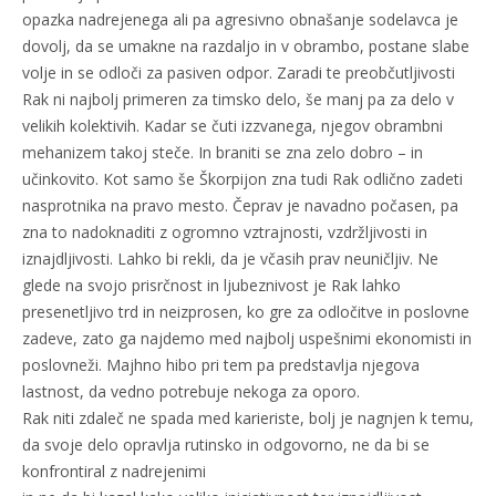
opazka nadrejenega ali pa agresivno obnašanje sodelavca je
dovolj, da se umakne na razdaljo in v obrambo, postane slabe
volje in se odloči za pasiven odpor. Zaradi te preobčutljivosti
Rak ni najbolj primeren za timsko delo, še manj pa za delo v
velikih kolektivih. Kadar se čuti izzvanega, njegov obrambni
mehanizem takoj steče. In braniti se zna zelo dobro – in
učinkovito. Kot samo še Škorpijon zna tudi Rak odlično zadeti
nasprotnika na pravo mesto. Čeprav je navadno počasen, pa
zna to nadoknaditi z ogromno vztrajnosti, vzdržljivosti in
iznajdljivosti. Lahko bi rekli, da je včasih prav neuničljiv. Ne
glede na svojo prisrčnost in ljubeznivost je Rak lahko
presenetljivo trd in neizprosen, ko gre za odločitve in poslovne
zadeve, zato ga najdemo med najbolj uspešnimi ekonomisti in
poslovneži. Majhno hibo pri tem pa predstavlja njegova
lastnost, da vedno potrebuje nekoga za oporo.
Rak niti zdaleč ne spada med karieriste, bolj je nagnjen k temu,
da svoje delo opravlja rutinsko in odgovorno, ne da bi se
konfrontiral z nadrejenimi