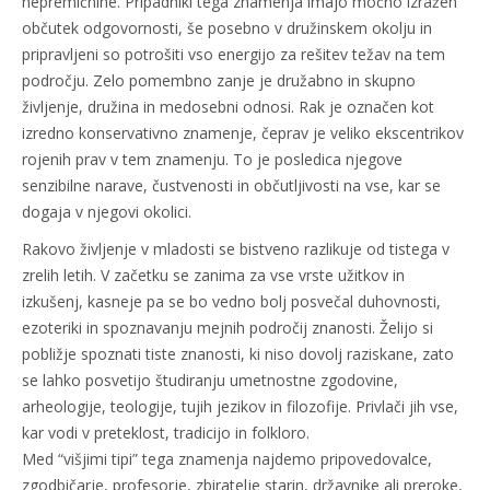
nepremičnine. Pripadniki tega znamenja imajo močno izražen
občutek odgovornosti, še posebno v družinskem okolju in
pripravljeni so potrošiti vso energijo za rešitev težav na tem
področju. Zelo pomembno zanje je družabno in skupno
življenje, družina in medosebni odnosi. Rak je označen kot
izredno konservativno znamenje, čeprav je veliko ekscentrikov
rojenih prav v tem znamenju. To je posledica njegove
senzibilne narave, čustvenosti in občutljivosti na vse, kar se
dogaja v njegovi okolici.
Rakovo življenje v mladosti se bistveno razlikuje od tistega v
zrelih letih. V začetku se zanima za vse vrste užitkov in
izkušenj, kasneje pa se bo vedno bolj posvečal duhovnosti,
ezoteriki in spoznavanju mejnih področij znanosti. Želijo si
pobližje spoznati tiste znanosti, ki niso dovolj raziskane, zato
se lahko posvetijo študiranju umetnostne zgodovine,
arheologije, teologije, tujih jezikov in filozofije. Privlači jih vse,
kar vodi v preteklost, tradicijo in folkloro.
Med “višjimi tipi” tega znamenja najdemo pripovedovalce,
zgodbičarje, profesorje, zbiratelje starin, državnike ali preroke,