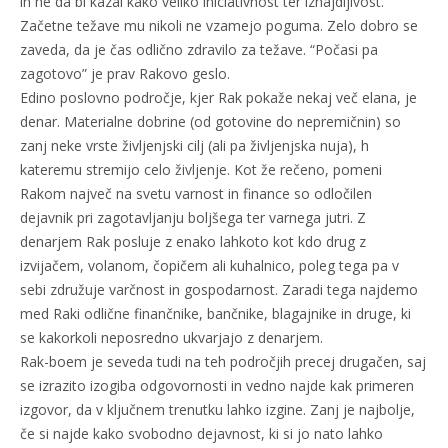
in ne da bi kazal kako veliko iniciativnost ter iznajdljivost.
Začetne težave mu nikoli ne vzamejo poguma. Zelo dobro se
zaveda, da je čas odlično zdravilo za težave. “Počasi pa
zagotovo” je prav Rakovo geslo.
Edino poslovno področje, kjer Rak pokaže nekaj več elana, je
denar. Materialne dobrine (od gotovine do nepremičnin) so
zanj neke vrste življenjski cilj (ali pa življenjska nuja), h
kateremu stremijo celo življenje. Kot že rečeno, pomeni
Rakom največ na svetu varnost in finance so odločilen
dejavnik pri zagotavljanju boljšega ter varnega jutri. Z
denarjem Rak posluje z enako lahkoto kot kdo drug z
izvijačem, volanom, čopičem ali kuhalnico, poleg tega pa v
sebi združuje varčnost in gospodarnost. Zaradi tega najdemo
med Raki odlične finančnike, bančnike, blagajnike in druge, ki
se kakorkoli neposredno ukvarjajo z denarjem.
Rak-boem je seveda tudi na teh področjih precej drugačen, saj
se izrazito izogiba odgovornosti in vedno najde kak primeren
izgovor, da v ključnem trenutku lahko izgine. Zanj je najbolje,
če si najde kako svobodno dejavnost, ki si jo nato lahko