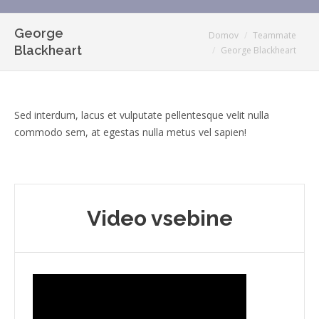
George
You are here:
Domov
Teammate
Blackheart
George Blackheart
Sed interdum, lacus et vulputate pellentesque velit nulla
commodo sem, at egestas nulla metus vel sapien!
Video vsebine