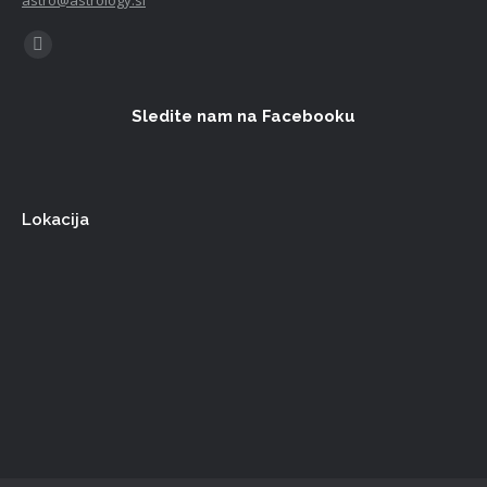
astro@astrology.si
Find us on:
Facebook
Sledite nam na Facebooku
Lokacija