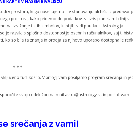
TNE KARTE V NAŠEM BIVALIŠČU
di v prostoru, ki ga naseljujemo – v stanovanju ali hiši. Iz predavanj
lnega prostora, kako pridemo do podatkov za izris planetarnih linij v
na izražanje tistih simbolov, ki bi jih radi poudarili. Astrologija
 se je razvila s splošno dostopnostjo osebnih računalnikov, saj ti bist
sti, ko so bila ta znanja in orodja za njihovo uporabo dostopna le red
* * *
vključeno tudi kosilo. V prilogi vam pošiljamo program srečanja in jed
sporočite svojo udeležbo na mail astra@astrology.si, in poslali vam
se srečanja z vami!