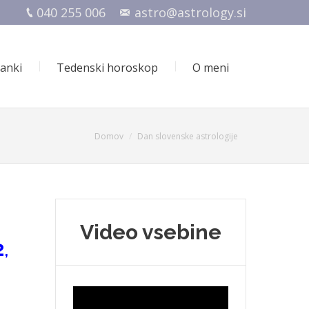
040 255 006
astro@astrology.si
lanki
Tedenski horoskop
O meni
You are here:
Domov
Dan slovenske astrologije
Video vsebine
2
,