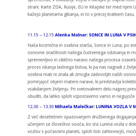
strani. Karte ZDA, Rusije, EU in Kitajske ter med njimi 
kažejo planetarna gibanja, in to v precej kratkem času.
11.15 – 12.15
Alenka Malnar: SONCE IN LUNA V PSI
Naša kozmična in osebna starša, Sonce in Luna, po eni
osnovne značilnosti našega čustvenega odzivanja in mo
spremenljivo in ciklično naravo našega procesa ozavešča
proces iskanja lastnega bistva, ki pa nas nagradi z živ
osebna mati ni znala ali zmogla zadovoljiti naših osno
pomirjajoč objem matere narave, ki predstavlja kolekti
vsakdanjem življenju. Pri svetovalnem delu najprej preve
obuditi, da lahko sploh vzpostavimo varno in negujoče 
12.30 – 13.30
Mihaela Malečkar: LUNINA VOZLA V 
Z več desetletnim opazovanjem družbenega dogajanja v 
učenjem se človeštvo sooča, ko sta Lunina vozla v dolo
vozlov s počasnimi planeti, sploh tisti zahtevnejši, mo