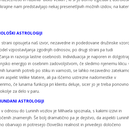
Ukrajine nam predstavljajo nekaj presenetljivih možnih izidov, na kate
HOLOŠKI ASTROLOGIJI
 strani opisujeta naš izvor, nezavedne in podedovane družinske vzorc
del vzpostavljanja zgodnjih odnosov, po drugi strani pa tudi
nja in razvoja lastne osebnosti. Individuacija je naporen in dolgotra
ljenjsko energijo in osebnim zadovoljstvom, če sledimo njenemu klicu.
vnih lunarnih potreb po stiku in varnosti, se lahko nezavedno zatekam
vni aspekt Velike Matere, ali pa iščemo ustrezne nadomestke v
rimo, če lunarna funkcija pri klientu deluje, sicer jo je treba ponovno
okolje za delo v paru.
MUNDANI ASTROLOGIJI
odnosu do Luninih vozlov je Mihaela spoznala, s kakimi izzivi in
čenih znamenjih. Še bolj dramatično pa je dejstvo, da aspekti Lunini
čno obarvajo in potresejo človeško realnost in privedejo določeno