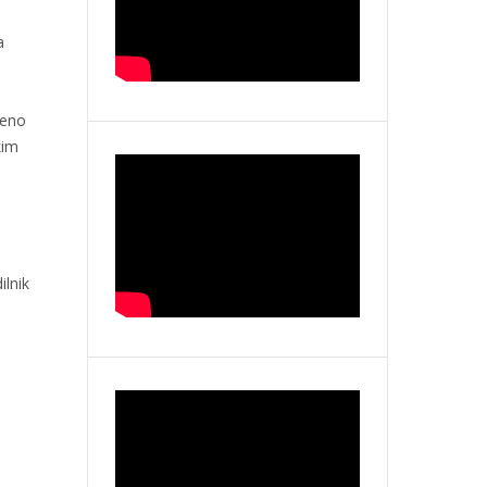
a
veno
kim
ilnik