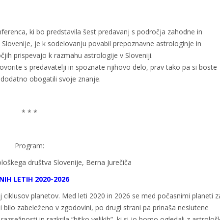
ferenca, ki bo predstavila šest predavanj s področja zahodne in
 Slovenije, je k sodelovanju povabil prepoznavne astrologinje in
čjih prispevajo k razmahu astrologije v Sloveniji.
ovorite s predavatelji in spoznate njihovo delo, prav tako pa si boste
še dodatno obogatili svoje znanje.
* * *
Program:
loškega društva Slovenije, Berna Jurečiča
NIH LETIH 2020-2026
ij ciklusov planetov. Med leti 2020 in 2026 se med počasnimi planeti 
ni bilo zabeleženo v zgodovini, po drugi strani pa prinaša neslutene
razsežnosti in razkrila “bitko velikih”, ki si jo bomo ogledali z astrološ