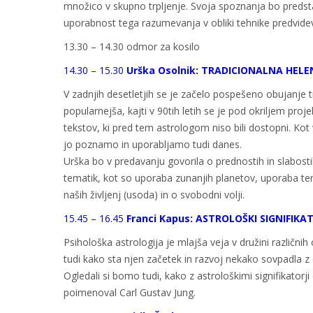
množico v skupno trpljenje. Svoja spoznanja bo predsta
uporabnost tega razumevanja v obliki tehnike predvide
13.30 – 14.30 odmor za kosilo
14.30 – 15.30
Urška Osolnik: TRADICIONALNA HELE
V zadnjih desetletjih se je začelo pospešeno obujanje t
popularnejša, kajti v 90tih letih se je pod okriljem pro
tekstov, ki pred tem astrologom niso bili dostopni. Kot 
jo poznamo in uporabljamo tudi danes.
Urška bo v predavanju govorila o prednostih in slabost
tematik, kot so uporaba zunanjih planetov, uporaba term
naših življenj (usoda) in o svobodni volji.
15.45 – 16.45
Franci Kapus: ASTROLOŠKI SIGNIFIKA
Psihološka astrologija je mlajša veja v družini različni
tudi kako sta njen začetek in razvoj nekako sovpadla z od
Ogledali si bomo tudi, kako z astrološkimi signifikator
poimenoval Carl Gustav Jung.