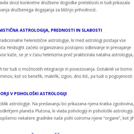
vila skozi konkretne družbene dogodke preteklosti in tudi prikazala
vanja družbenega dogajanja za bližnjo prihodnost.
NISTIČNA ASTROLOGIJA, PREDNOSTI IN SLABOSTI
radicionalne helenistične astrologije, ki med astrologi postaja vse
jekta Hindsight začelo organizirano postopno odkrivanje in prevajanje
vse kaže, se je v času helenizma prvič prakticirala natalna astrologija,
ih ter tudi o možnostih integracije in povezovanja. Dotaknili se bomo
inov, kot so benefik, malefik, izgon, dno itd., pa tudi o pogojenosti
TORJI V PSIHOLOŠKI ASTROLOGIJI
h oblik astrologije. Na predavanju bo prikazana njena kratka zgodovina
kritjem planeta Plutona, ki vlada psihologiji in psihološki astrologiji.
ji opišemo nekatere gradnike naše psihi oziroma njene “organe”, kot jih