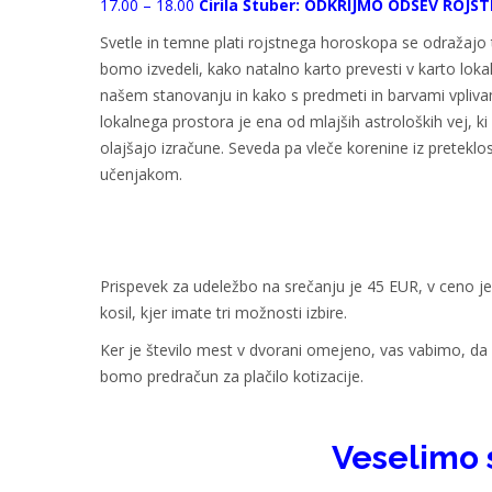
17.00 – 18.00
Cirila Štuber: ODKRIJMO ODSEV ROJS
Svetle in temne plati rojstnega horoskopa se odražajo tu
bomo izvedeli, kako natalno karto prevesti v karto loka
našem stanovanju in kako s predmeti in barvami vplivamo 
lokalnega prostora je ena od mlajših astroloških vej, ki
olajšajo izračune. Seveda pa vleče korenine iz preteklo
učenjakom.
Prispevek za udeležbo na srečanju je 45 EUR, v ceno je 
kosil, kjer imate tri možnosti izbire.
Ker je število mest v dvorani omejeno, vas vabimo, da 
bomo predračun za plačilo kotizacije.
Veselimo 