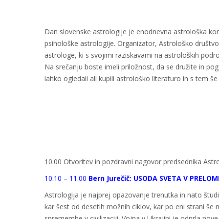
Dan slovenske astrologije je enodnevna astrološka kon
psihološke astrologije. Organizator, Astrološko društvo
astrologe, ki s svojimi raziskavami na astroloških podro
Na srečanju boste imeli priložnost, da se družite in pog
lahko ogledali ali kupili astrološko literaturo in s tem 
10.00 Otvoritev in pozdravni nagovor predsednika Astro
10.10 – 11.00
Bern Jurečič: USODA SVETA V PRELOM
Astrologija je najprej opazovanje trenutka in nato štud
kar šest od desetih možnih ciklov, kar po eni strani še 
spremembe v civilizaciji. Vojna v Ukrajini je odprla nove 