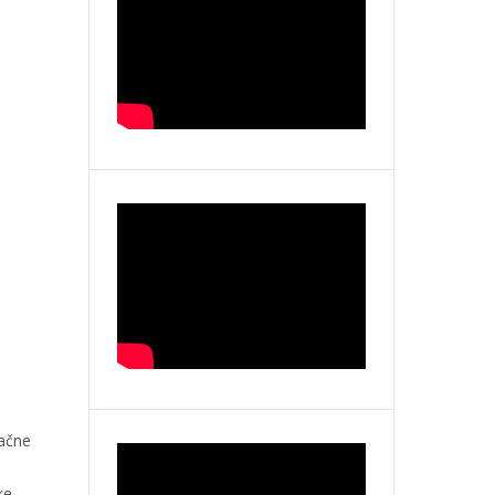
začne
ke