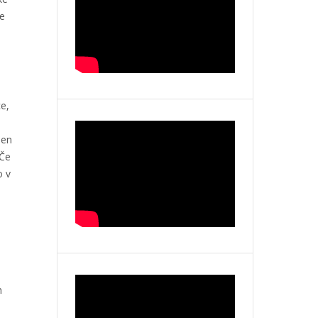
re
e,
jen
 Če
o v
h