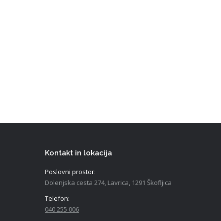
Kontakt in lokacija
Poslovni prostor:
Dolenjska cesta 274, Lavrica, 1291 Škofljica
Telefon:
040 255 006